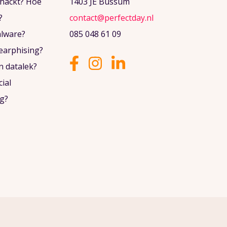
ehackt? Hoe
1403 JE Bussum
?
contact@perfectday.nl
alware?
085 048 61 09
pearphising?
n datalek?
cial
g?