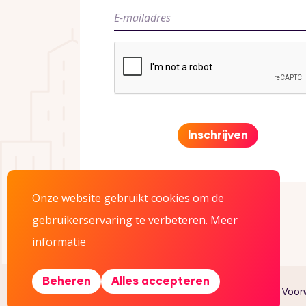
Inschrijven
Onze website gebruikt cookies om de
gebruikerservaring te verbeteren.
Meer
informatie
Beheren
Alles accepteren
Copyright © Perfect Day |
Privacyverklaring
|
Voorw