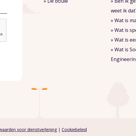
» De bouw
» Ben ik g
weet ik dat
» Wat is m
» Wat is s
» Wat is ee
» Wat is So
Engineerin
aarden voor dienstverlening
|
Cookiebeleid