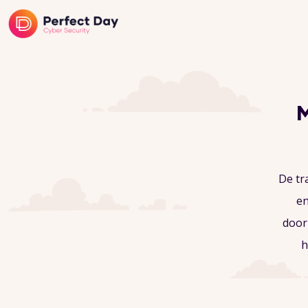
M
De tr
en
door
h