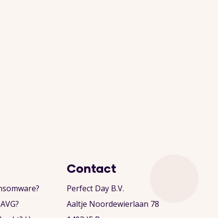
Contact
ansomware?
Perfect Day B.V.
e AVG?
Aaltje Noordewierlaan 78