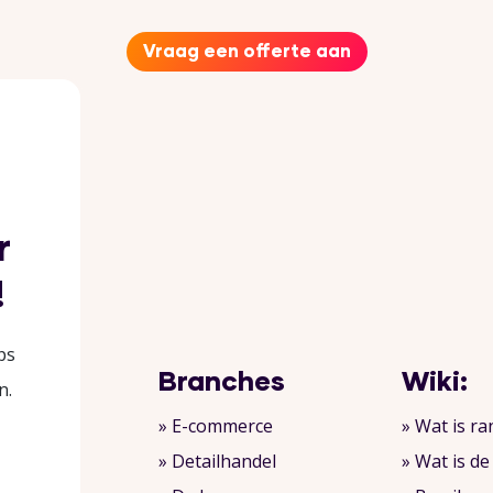
Vraag een offerte aan
r
!
ps
Branches
Wiki:
n.
» E-commerce
» Wat is r
» Detailhandel
» Wat is d