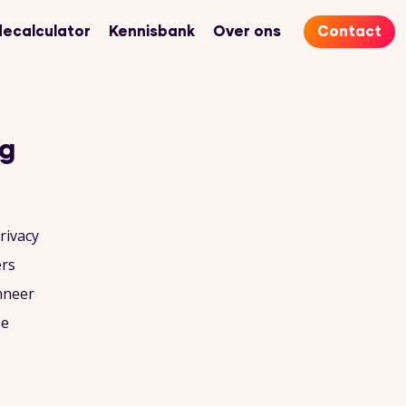
ecalculator
Kennisbank
Over ons
Contact
ng
rivacy
ers
nneer
se