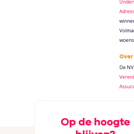
Under
Adres
winnen
Volma
woens
Over 
De NVG
Vereni
Assur
Op de hoogte