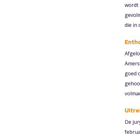
wordt 
gevolm
die in
Enth
Afgelo
Amersf
goed o
gehoor
volmac
Uitre
De jur
februa