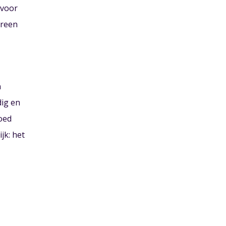
 voor
ereen
n
dig en
oed
jk: het