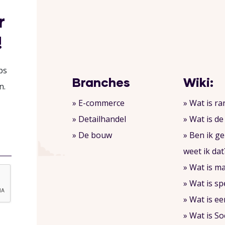
r
!
ps
Branches
Wiki:
n.
» E-commerce
» Wat is r
» Detailhandel
» Wat is d
» De bouw
» Ben ik g
weet ik dat
» Wat is m
» Wat is s
» Wat is ee
» Wat is So