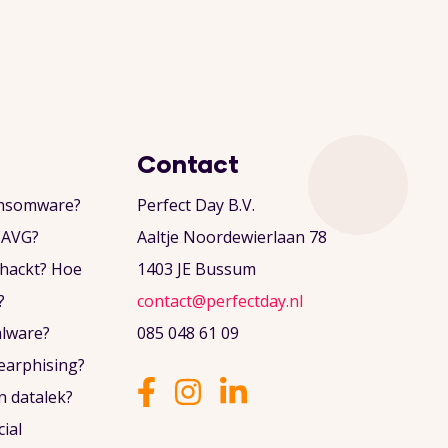
Contact
ansomware?
Perfect Day B.V.
e AVG?
Aaltje Noordewierlaan 78
ehackt? Hoe
1403 JE Bussum
?
contact@perfectday.nl
alware?
085 048 61 09
pearphising?
n datalek?
cial