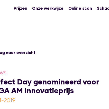
Prijzen
Onze werkwijze
Online scan
Schad
ug naar overzicht
uws
fect Day genomineerd voor
A AM Innovatieprijs
1-2019