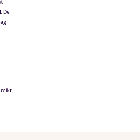
et
. De
dag
reikt.